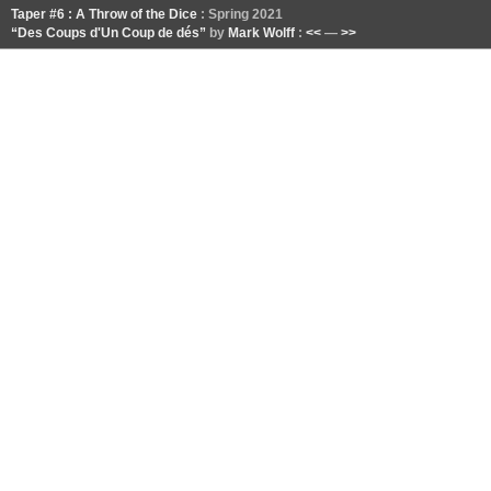
Taper #6 : A Throw of the Dice
: Spring 2021
“Des Coups d'Un Coup de dés”
by
Mark Wolff
:
<<
—
>>