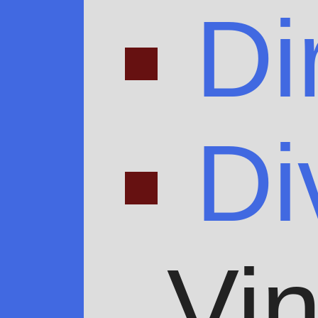
Di
Di
Vin