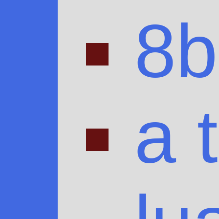
8b
a t