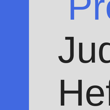
Pr
Ju
Hef