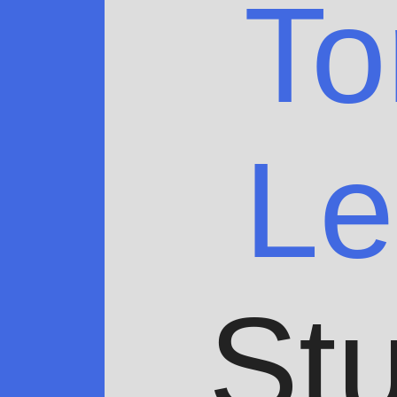
To
Le
Stu