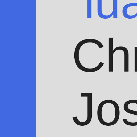
lu
Ch
Jo