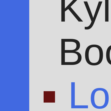
Ky
Bo
Lo