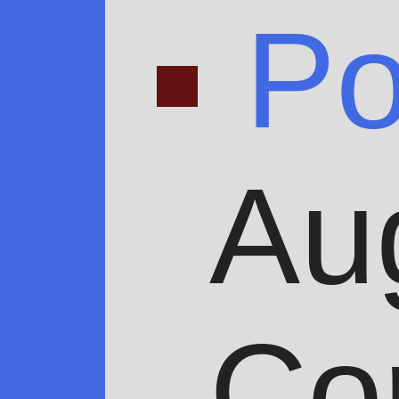
P
Au
Co